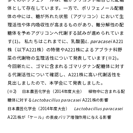
体として存在しています。一方で、ポリフェノール配糖
体の中には、糖が外れた状態（アグリコン）において生
理活性や体内吸収性が高まるものがあり、難分解性の配
糖体を予めアグリコンへ代謝する試みが進められていま
す(1)。 私たちはこれまでに、乳酸菌
L. paracasei
A221
株（以下A221株）の特徴やA221株によるアブラナ科野
菜の代謝物の生理活性について発表しています(※2)。
今回新たに、ゴマに含まれるゴマリグナン配糖体に対す
る代謝活性について確認し、A221株に高い代謝活性を
見出しましたので、本学会にて発表しました。
(※2) 日本農芸化学会（2014年度大会） 植物中に含まれる配
糖体に対する
Lactobacillus paracasei
A221株の影響
日本農芸化学会（2014年度大会）
Lactobacillus paracasei
A221株が「ケール」の表皮バリア増強作用に与える影響