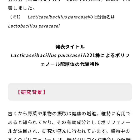
表しました。
（※1）
Lacticaseibacillus paracasei
の旧分類名は
Lactobacillus paracasei
発表タイトル
Lacticaseibacillus paracasei
A221株によるポリフ
ェノール配糖体の代謝特性
【研究背景】
古くから野菜や果物の摂取は健康の増進、維持に有用で
あると知られており、その有効成分としてポリフェノー
ルが注目され、研究が盛んに行われています。植物中の
多くのポリフェノールは、糖がグリコシド結合した配糖