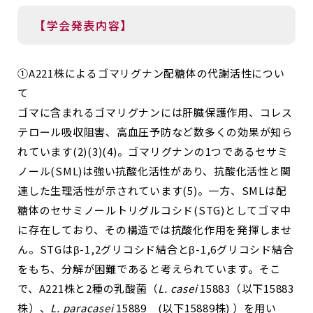
【学会発表内容】
①A221株によるゴマリグナン配糖体の代謝活性につい
て
ゴマに含まれるゴマリグナンには肝臓保護作用、コレス
テロール吸収阻害、高血圧予防など数多くの効果が知ら
れています(2)(3)(4)。ゴマリグナンの1つであるセサミ
ノール(SML)は強い抗酸化活性があり、抗酸化活性と関
連した生理活性が示されています(5)。一方、SMLは配
糖体のセサミノールトリグルコシド(STG)としてゴマ中
に存在しており、その構造では抗酸化作用を発揮しませ
ん。STGはβ-1,2グリコシド結合とβ-1,6グリコシド結合
をもち、分解が困難であると考えられています。そこ
で、A221株と2種の乳酸菌（
L. casei
15883（以下15883
株）、
L. paracasei
15889 (以下15889株) ）を用い