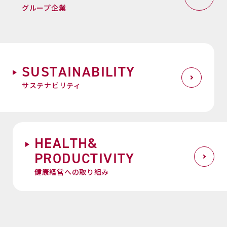
グループ企業
S
U
S
T
A
I
N
A
B
I
L
I
T
Y
サステナビリティ
H
E
A
L
T
H
&
P
R
O
D
U
C
T
I
V
I
T
Y
健康経営への取り組み