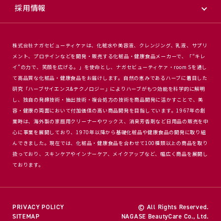
採用情報
株式会社ナガセビューティケァは、化粧水や美容液、クレンジング、乳液、サプリ
メント、プロテインなどを開発・販売する化粧品・健康食品メーカーで、「“キレ
イ”の力で、笑顔を広げる。」を使命とし、ナガセビューティケァ・room Sを通し
て高品質な化粧品・健康食品をお届けします。自然の恵みであるハーブに着目した
研究「ハーブサイエンス&テクノロジー」によりハーブがもつ効能を科学的に解明
し、独自の発酵技術・抽出技術・複合処方の技術を商品開発に活かすことで、美
容・健康の両面において付加価値の高い商品開発を目指しています。1967年の創
業時は、海外製の家庭用クリーナーやワックス、消臭芳香剤など日用品の販売を中
心に事業を展開しており、1970年以降から基礎化粧品や健康食品の開発に取り組
んできました。現在では、化粧品・健康食品を合わせて100種類以上の商品を取り
扱っており、スキンケアやインナーケア、メイクアップなど、幅広く商品を展開し
ております。
PRIVACY POLICY
© All Rights Reserved.
SITEMAP
NAGASE BeautyCare Co., Ltd.