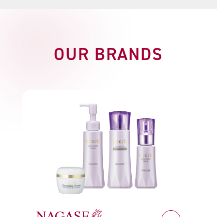
O
U
R
B
R
A
N
D
S