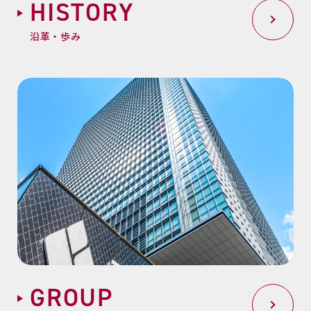
H
I
S
T
O
R
Y
沿革・歩み
G
R
O
U
P