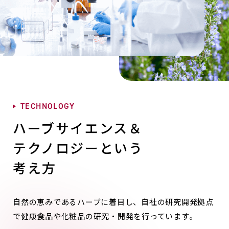
T
E
C
H
N
O
L
O
G
Y
ハーブサイエンス＆
テクノロジーという
考え方
自然の恵みであるハーブに着目し、自社の研究開発拠点
で
健康食品や化粧品の研究・開発を行っています。