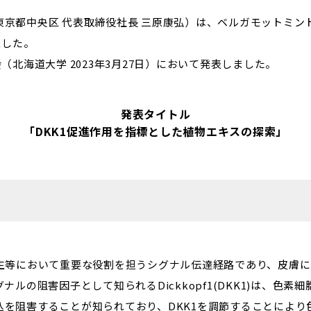
東京都中央区 代表取締役社長 三原康弘）は、ベルガモットミン
ました。
（北海道大学 2023年3月27日）において発表しました。
発表タイトル
「DKK1促進作用を指標とした植物エキスの探索」
発生等において重要な役割を担うシグナル伝達経路であり、皮膚
ナルの阻害因子として知られるDickkopf1(DKK1)は、色
込を阻害することが知られており、DKK1を調節することにより