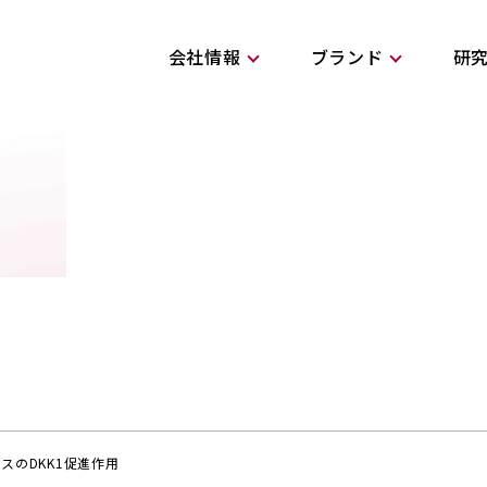
会社情報
ブランド
研
スのDKK1促進作用