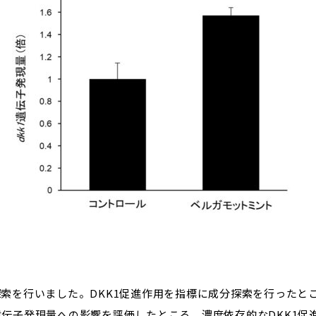
索を行いました。DKK1促進作用を指標に成分探索を行ったところ、
遺伝子発現量への影響を評価したところ、濃度依存的なDKK1促