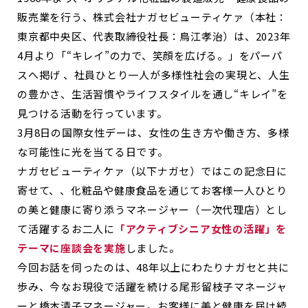
販売業を行う、株式会社ナガセビューティケァ（本社：
東京都中央区、代表取締役社長：鳥江孝治）は、2023年
4月より「“キレイ”の力で、笑顔を広げる。」をパーパ
スへ掲げ 、社員ひとり一人が多様性社会の実現と、人生
の豊かさ、生活習慣やライフスタイルを通し“キレイ”を
見つける活動を行っています。
3月8日の国際女性デーは、女性の生き方や働き方、多様
な可能性に光を当てる日です。
ナガセビューティケァ（以下ナガセ）ではこの記念日に
寄せて、、化粧品や健康食品を通じてお客様一人ひとり
の美と健康に寄り添うマネージャー（一次代理店）とし
て活躍するお二人に
「アクティブシニア女性の活躍」を
テーマに座談会を実施
しました。
今回お話を伺ったのは、48年以上にわたりナガセと共に
歩み、今なお現役で活躍を続ける尾形留枝子マネージャ
ーと橋本清子マネージャー。お客様に美と健康を届け続