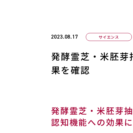
2023.08.17
サイエンス
発酵霊芝・米胚芽
果を確認
発酵霊芝・米胚芽
認知機能への効果