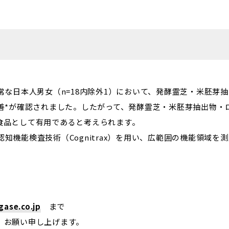
常な日本人男女（n=18内除外1）において、発酵霊芝・米胚芽
改善*が確認されました。したがって、発酵霊芝・米胚芽抽出物・
食品として有用であると考えられます。
が開発した認知機能検査技術（Cognitrax）を用い、広範囲の機能
ase.co.jp
まで
、お願い申し上げます。