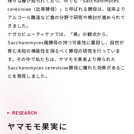
様々な種が知られており、中でも「Saccharomyces
cerevisiae（出芽酵母）」と
呼ばれる酵母は、従来より
アルコール醸造など食の分野で研究や検討が進められて
きました。
ナガセビューティケァでは、「美」の観点から、
Saccharomyces属酵母の持つ可能性に着目し、
自然が
育む未知の機能性を探るべく酵母の研究を行っていま
す。その中で私たちは、ヤマモモ果実より得られた
Saccharomyces cerevisiae酵母に優れた効果があるこ
とを発見しました。
R
E
S
E
A
R
C
H
ヤマモモ果実に